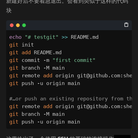
新建好后不要着急退出。会看到类似于这样的代码
块
echo
"# testgit"
>>
git
git
add
git
 commit -m 
"first commit"
git
git
 remote 
add
git
 push -u origin main

#…or push an existing repository from the
git
 remote 
add
git
git
 push -u origin main