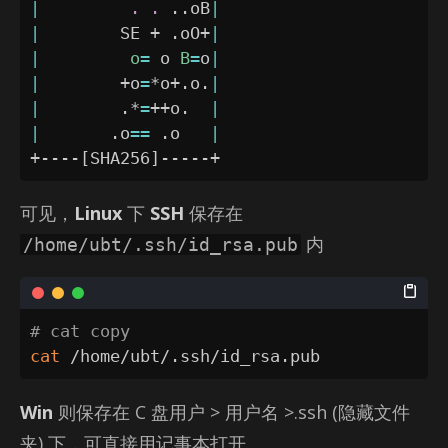
|
.
.
..
oB
|
|
        SE + .oO+
|
|
o
=
 o 
B
=
o
|
|
        +o
=
*o+.o.
|
|
        .*
=
++o.  
|
|
       .o
==
 .o   
|
+----
[
SHA256
]
-----+
可见，
Linux
下
SSH
保存在
内
/home/ubt/.ssh/id_rsa.pub
# cat copy
cat
 /home/ubt/.ssh/id_rsa.pub
Win
则保存在 C 盘用户 > 用户名 >.ssh (隐藏文件
夹) 下，可直接用记事本打开