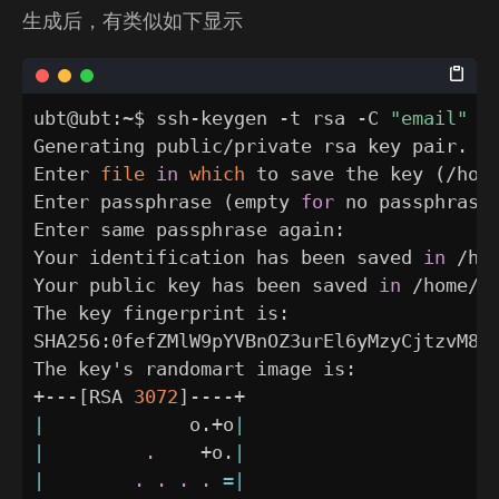
生成后，有类似如下显示
ubt@ubt:~$ ssh-keygen -t rsa -C 
"email"
Generating public/private rsa key pair.

Enter 
file
in
which
 to save the key 
(
/hom
Enter passphrase 
(
empty 
for
 no passphrase
Enter same passphrase again:

Your identification has been saved 
in
 /hom
Your public key has been saved 
in
 /home/ub
The key fingerprint is:

SHA256:0fefZMlW9pYVBnOZ3urEl6yMzyCjtzvM8Ui
The key's randomart image is:

+---
[
RSA 
3072
]
|
             o.+o
|
|
.
    +o.
|
|
.
.
.
.
=
|