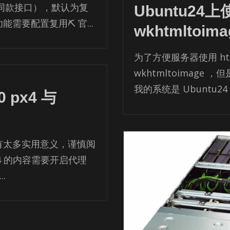
莓派同款接口），默认为复
Ubuntu24上
需要配置复用⛏ 官...
wkhtmltoima
为了方便服务器使用 htm
wkhtml­toim­age 
我的系统是 Ubun­tu24
 px4 与
有太多实用意义，谨慎阅
x4 的内容需要开启代理
..