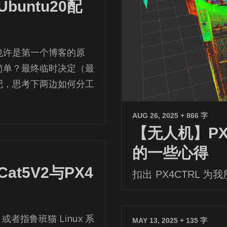
untu20配
也许是第一个博客的原
简单？最终临时决定（最
吧，思考下两边如何分工
AUG 26, 2025
+ 866 字
【无人机】PX
的一些心得
t5V2与PX4
扣出 PX4CTRL 
或者指鲁班猫 Linux 系
MAY 13, 2025
+ 135 字