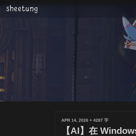
/*
sheetung
APR 14, 2026
+ 4287 字
【AI】在 Windows