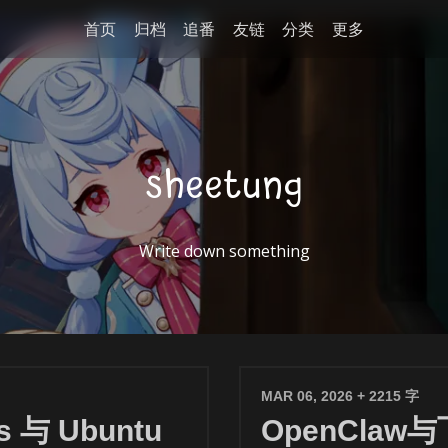
首页
归档
追番
友链
分类
更多
sheetung
Write down something
MAR 06, 2026
+ 2215 字
 与 Ubuntu
OpenCla