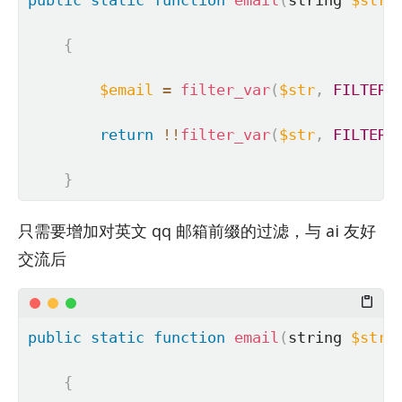
public
static
function
email
(
string 
$str
)
{
$email
=
filter_var
(
$str
,
FILTER_
return
!
!
filter_var
(
$str
,
FILTER_
}
只需要增加对英文 qq 邮箱前缀的过滤，与 ai 友好
交流后
public
static
function
email
(
string 
$str
)
{