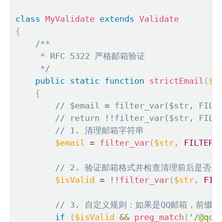
class
MyValidate
extends
Validate
{
/**

     * RFC 5322 严格邮箱验证

     */
public
static
function
strictEmail
(
$s
{
// $email = filter_var($str, FILT
// return !!filter_var($str, FILT
// 1. 清理邮箱字符串
$email
=
filter_var
(
$str
,
FILTER_
// 2. 验证邮箱格式并检查清理前后是否一
$isValid
=
!
!
filter_var
(
$str
,
FIL
// 3. 自定义规则：如果是QQ邮箱，前缀
if
(
$isValid
&&
preg_match
(
'/@qq\