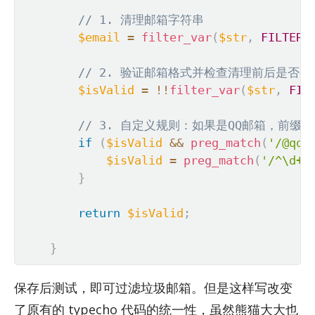
// 1. 清理邮箱字符串
$email
=
filter_var
(
$str
,
FILTER_
// 2. 验证邮箱格式并检查清理前后是否一
$isValid
=
!
!
filter_var
(
$str
,
FIL
// 3. 自定义规则：如果是QQ邮箱，前缀
if
(
$isValid
&&
preg_match
(
'/@qq\
$isValid
=
preg_match
(
'/^\d+@
}
return
$isValid
;
}
保存后测试，即可过滤垃圾邮箱。但是这样写改变
了原有的 type­cho 代码的统一性，虽然熊猫大大也