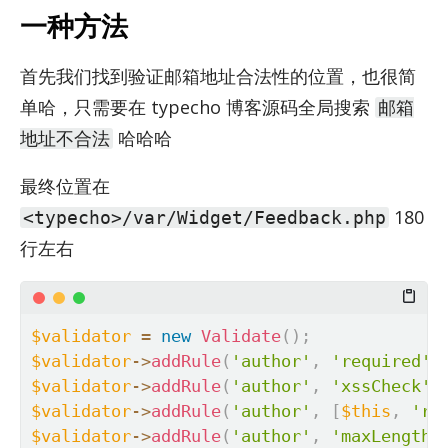
一种方法
首先我们找到验证邮箱地址合法性的位置，也很简
单哈，只需要在 type­cho 博客源码全局搜索
邮箱
哈哈哈
地址不合法
最终位置在
180
<typecho>/var/Widget/Feedback.php
行左右
$validator
=
new
Validate
(
)
;
$validator
-
>
addRule
(
'author'
,
'required'
,
$validator
-
>
addRule
(
'author'
,
'xssCheck'
,
$validator
-
>
addRule
(
'author'
,
[
$this
,
're
$validator
-
>
addRule
(
'author'
,
'maxLength'