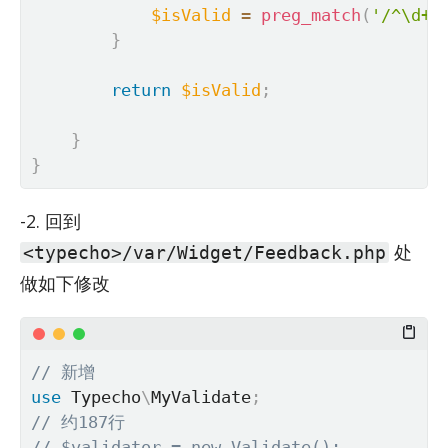
$isValid
=
preg_match
(
'/^\d+@
}
return
$isValid
;
}
}
-2. 回到
处
<typecho>/var/Widget/Feedback.php
做如下修改
// 新增
use
Typecho
\
MyValidate
;
// 约187行
// $validator = new Validate();