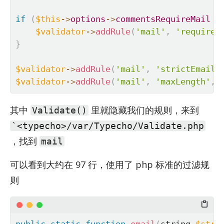
if
(
$this
-
>
options
-
>
commentsRequireMail
&
$validator
-
>
addRule
(
'mail'
,
'required
}
$validator
-
>
addRule
(
'mail'
,
'strictEmail'
$validator
-
>
addRule
(
'mail'
,
'maxLength'
,
其中
里就隐藏我们的规则，来到
Validate()
`<typecho>/var/Typecho/Validate.php
，找到
mail
可以看到大约在 97 行，使用了 php 标准的过滤规
则