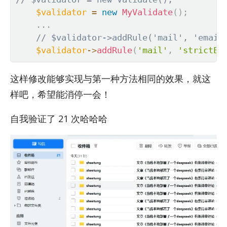
$validator
=
new
MyValidate
(
)
;
.
.
.
// $validator->addRule('mail', 'em
$validator
-
>
addRule
(
'mail'
,
'strictEm
这样修改能够实现与第一种方法相同的效果，就这
样吧，希望能消停一会！
自我验证了 21 次哈哈哈