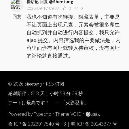
崔话记
回复
@Sheetung
2025-09-17 09:37
0
0
我也不知道有啥链接。隐藏表单，主要是
回复
不让页面上出现元素，元素会被很多爬虫
自动抓到并自动进行内容提交，我只允许
ajax 提交。内容筛选我的主要做法是，内
容里面含有网址就转入待审核，没有网址
的评论就直接通过。
© 2026
•
RSS 订阅
sheetung
感谢陪伴：
818 天 1 小时 58 分 38 秒
アートは最高です！ —— 「火影忍者」
Powered by
Typecho
•
Theme VOID
•
鲁 ICP 备 2023017540 号 - 3
|
萌 ICP 备 20243377 号