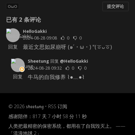
提交评论
OωO
已有
2
条评论
HelloGakki
2024-08-28 09:08
0
0
最近文思如尿崩呀 (๑´・ω・) "(ㆆᴗㆆ)
回复
Sheetung
回复
@HelloGakki
2024-08-28 09:32
0
0
牛马的自我修养 ⌇●﹏●⌇
回复
© 2026
•
RSS 订阅
sheetung
感谢陪伴：
817 天 7 小时 58 分 11 秒
人类把最精密的保密系统，都用在了自我毁灭上。 ——
「流浪地球 2」