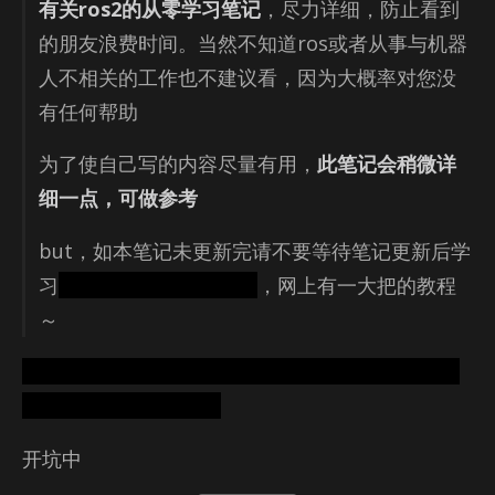
有关ros2的从零学习笔记
，尽力详细，防止看到
的朋友浪费时间。当然不知道ros或者从事与机器
人不相关的工作也不建议看，因为大概率对您没
有任何帮助
为了使自己写的内容尽量有用，
此笔记会稍微详
细一点，可做参考
but，如本笔记未更新完请不要等待笔记更新后学
习
博主容易懒癌发作～～
，网上有一大把的教程
～
我学习是快乐的，很快乐，特别快乐，一点都不痛
苦，不枯燥，不无聊，
开坑中