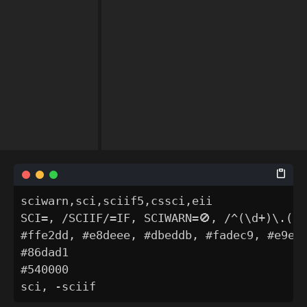
sciwarn,sci,sciif5,cssci,eii

SCI=, /SCIIF/=IF, SCIWARN=🚫, /^(\d+)\.(
#ffe2dd, #e8deee, #dbeddb, #fadec9, #e9e8e
#86dad1

#540000

sci, -sciif