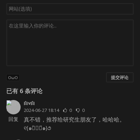
提交评论
OωO
已有
6
条评论
白v白
2024-06-27 18:14
0
0
真不错，推荐给研究生朋友了，哈哈哈。
回复
୧(๑・̀⌄・́๑)૭