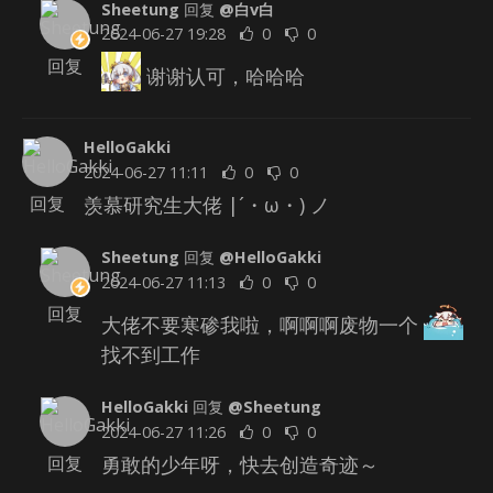
Sheetung
回复
@白v白
2024-06-27 19:28
0
0
回复
谢谢认可，哈哈哈
HelloGakki
2024-06-27 11:11
0
0
羡慕研究生大佬 |´・ω・) ノ
回复
Sheetung
回复
@HelloGakki
2024-06-27 11:13
0
0
回复
大佬不要寒碜我啦，啊啊啊废物一个
找不到工作
HelloGakki
回复
@Sheetung
2024-06-27 11:26
0
0
勇敢的少年呀，快去创造奇迹～
回复