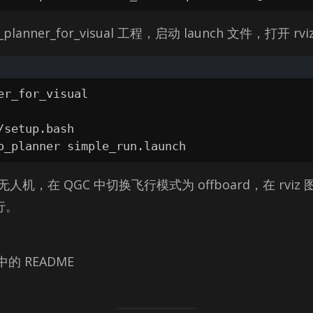
an­ner_­for_vi­sual 工程，启动 launch 文件，打开 r
er_for_visual

/setup.bash

o_planner simple_run.launch
，在 QGC 中切换飞行模式为 off­board，在 rviz 图
行。
 README