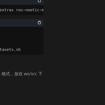
extras ros-noetic-mavros-msgs
tasets.sh
格式，放在 ws/​src 下