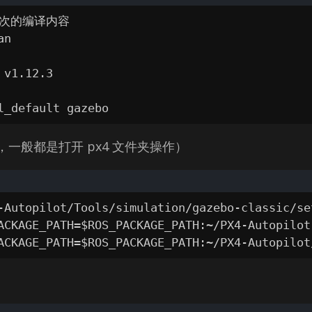
次的编译内容

n

v1.12.3

l_default gazebo
一般都是打开 px4 文件夹操作）
-Autopilot/Tools/simulation/gazebo-classic/se
ACKAGE_PATH=$ROS_PACKAGE_PATH:~/PX4-Autopilot

ACKAGE_PATH=$ROS_PACKAGE_PATH:~/PX4-Autopilot