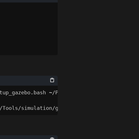
tup_gazebo.bash ~/PX4-Autopilot ~/PX4-Autopil
/Tools/simulation/gazebo-classic/sitl_gazebo-