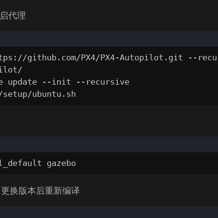
开启代理
tps://github.com/PX4/PX4-Autopilot.git --recur
lot/

e update --init --recursive

/setup/ubuntu.sh
l_default gazebo
.3，更换版本后重新编译